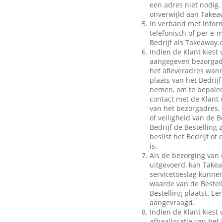
een adres niet nodig.
onverwijld aan Takeaw
In verband met inform
telefonisch of per e-m
Bedrijf als Takeaway.
Indien de Klant kiest 
aangegeven bezorgadr
het afleveradres wann
plaats van het Bedrij
nemen, om te bepalen
contact met de Klant 
van het bezorgadres, 
of veiligheid van de B
Bedrijf de Bestelling
beslist het Bedrijf o
is.
Als de bezorging van 
uitgevoerd, kan Take
servicetoeslag kunnen 
waarde van de Bestell
Bestelling plaatst. E
aangevraagd.
Indien de Klant kiest 
afhaallocatie van het