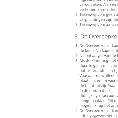
veroorzaken. Als een 
op te nemen met het B
Takeaway.com geeft al
verplichtingen zijn d
Takeaway.com aanvaar
5.
De Overeenko
De Overeenkomst komt 
de knop 'Nu kopen' ti
Na ontvangst van de B
Als de Klant nog niet
door te gaan met zijn 
dat Lieferando een ti
Voorwaarden, alleen to
plaatsen; en (b) voo
de Klant tot zijn/haar
(i) de datum die zes 
tijdelijke gastaccoun
aangemaakt; of (iii) d
leegmaakt op het appa
De Overeenkomst kan a
adresgegevens verstrek