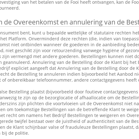
vestiging van het betalen van de Fooi heeft ontvangen, kan de Fo
tourneerd.
 de Overeenkomst en annulering van de Best
consument bent, kunt u bepaalde wettelijke of statutaire rechten 
 het Platform. Onverminderd deze rechten (die, indien van toepassin
omst niet ontbinden wanneer de goederen in de aanbieding bederfel
md, niet geschikt zijn voor retourzending vanwege hygiëne of gezo
k zijn vermengd met andere goederen. Bestellingen kunnen niet do
eannuleerd. Annulering van de Bestelling door de Klant bij het Be
drijf expliciet aangeeft dat Annulering van de Bestelling door de Kl
 recht de Bestelling te annuleren indien bijvoorbeeld het Aanbod ni
ct of onbereikbaar telefoonnummer, andere contactgegevens heeft 
alse Bestelling plaatst (bijvoorbeeld door foutieve contactgegevens 
anwezig te zijn op de bezorglocatie of afhaallocatie om de Bestelli
rszins zijn plichten die voortvloeien uit de Overeenkomst niet n
en om toekomstige Bestellingen van de betreffende Klant te weige
et recht om namens het Bedrijf Bestellingen te weigeren en Over
erede twijfel bestaat over de juistheid of authenticiteit van de Bes
en de Klant schijnbaar valse of frauduleuze Bestellingen plaatst,
bij de politie.