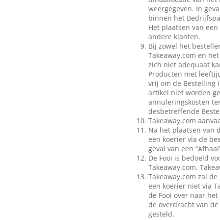
weergegeven. In geval
binnen het Bedrijfspa
Het plaatsen van een 
andere klanten.
Bij zowel het bestell
Takeaway.com en het B
zich niet adequaat ka
Producten met leeftij
vrij om de Bestelling
artikel niet worden g
annuleringskosten te
desbetreffende Bestel
Takeaway.com aanvaar
Na het plaatsen van 
een koerier via de be
geval van een “Afhaal”
De Fooi is bedoeld vo
Takeaway.com. Takeaw
Takeaway.com zal de 
een koerier niet via
de Fooi over naar het 
de overdracht van de 
gesteld.