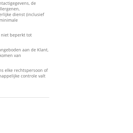
ontactigegevens, de
llergenen,
lijke dienst (inclusief
 minimale
 niet beperkt tot
angeboden aan de Klant,
d komen van
s elke rechtspersoon of
appelijke controle valt