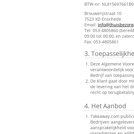
BTW-nr: NL815697661B0
Brouwerijstraat 10
7523 XD Enschede
Email:
info@thuisbezorg
Tel: 053-4805860 (berei
09:00 tot 00:00, en zate
Fax: 053-4805861
3.
Toepasselijkhe
Deze Algemene Voorwa
verantwoordelijk voo
Bedrijf van toepassin
De Klant gaat door mi
de levering van het d
recht op terugbetalin
4.
Het Aanbod
Takeaway.com publice
Bedrijven aangelever
aansprakelijkheid voo
ingrediënten en addit