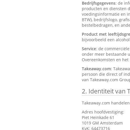
Bedrijfsgegevens
: de in
producten en diensten d
voedingsinformatie en ing
BTW), bedrijfslogo, graf
bestelbedragen, en ander
Product met leeftijdsgr
bijvoorbeeld een alcohol
Service
: de commerciël
onder meer bestaande ui
Overeenkomsten en het d
Takeaway.com
: Takeawa
persoon die direct of in
van Takeaway.com Group
2.
Identiteit van
Takeaway.com handelend
Adres hoofdvestiging:
Piet Heinkade 61
1019 GM Amsterdam
KvK: 64473716