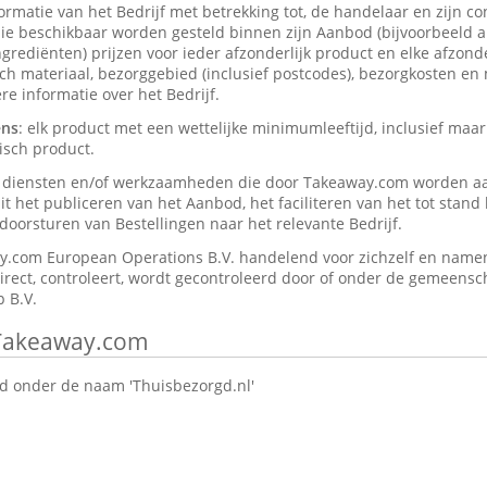
formatie van het Bedrijf met betrekking tot, de handelaar en zijn c
ie beschikbaar worden gesteld binnen zijn Aanbod (bijvoorbeeld a
rediënten) prijzen voor ieder afzonderlijk product en elke afzonder
isch materiaal, bezorggebied (inclusief postcodes), bezorgkosten en
e informatie over het Bedrijf.
ens
: elk product met een wettelijke minimumleeftijd, inclusief maar
isch product.
e diensten en/of werkzaamheden die door Takeaway.com worden a
t het publiceren van het Aanbod, het faciliteren van het tot stan
oorsturen van Bestellingen naar het relevante Bedrijf.
y.com European Operations B.V. handelend voor zichzelf en namen
direct, controleert, wordt gecontroleerd door of onder de gemeensch
 B.V.
 Takeaway.com
 onder de naam 'Thuisbezorgd.nl'