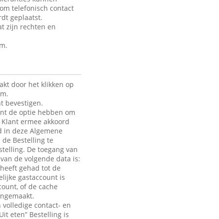
 om telefonisch contact
dt geplaatst.
t zijn rechten en
rm.
kt door het klikken op
rm.
t bevestigen.
lant de optie hebben om
de Klant ermee akkoord
ld in deze Algemene
 de Bestelling te
telling. De toegang van
e van de volgende data is:
heeft gehad tot de
lijke gastaccount is
count, of de cache
aangemaakt.
 volledige contact- en
it eten” Bestelling is